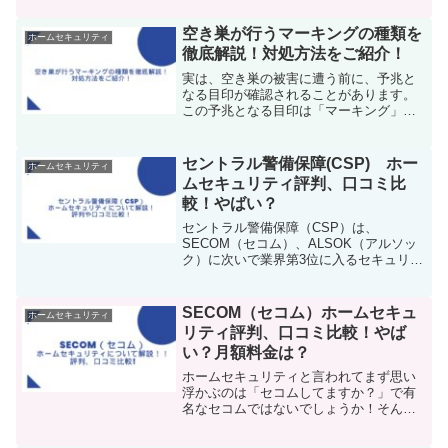
す\公式ホームページはこちら/ATLAS
Smart Security(アトラススマートセキュ
空き巣が行うマーキングの種類を
ホームセキュリティ
リ...
徹底解説！対処方法をご紹介！
実は、空き巣の被害に遭う前に、予兆と
なる目印が確認されることがあります。
この予兆となる目印は「マーキング」と
呼ばれ、普段から意識しておくことが必
要です。 今回は、空き巣犯が用いるマー
キングと空き巣に狙われたときの対処法
セントラル警備保障(CSP) ホー
ホームセキュリティ
を紹介します。なぜマー...
ムセキュリティ評判、口コミ比
較！やばい？
セントラル警備保障（CSP）は、
SECOM（セコム）、ALSOK（アルソッ
ク）に次いで業界第3位に入るセキュリテ
ィ会社です。JR東日本との業務提携や、
ビートルズが来日時の警備を担当した会
社として有名です。今回はセントラル警
SECOM（セコム）ホームセキュ
ホームセキュリティ
備保障のホームセキ...
リティ評判、口コミ比較！やば
い？月額料金は？
ホームセキュリティと言われてまず思い
浮かぶのは「セコムしてますか？」で有
名なセコムではないでしょうか！そんな
セコムのホームセキュリティについてま
とめましたので、セコムをご検討中の