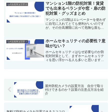
方、アルソックと比較検討中の方のご参
マンション1階の防犯対策！賃貸
ホームセキュリティ
考になれば幸いです。SEC...
でも出来るベランダや窓・扉の防
犯対策・グッズまとめ
マンションの1階はエレベーターを使わず
に自宅に入れてとても便利がいいのです
が、その分高層階に比べて危険な面もあ
ります。特に「空き巣」などの被害に遭
わないためには、十分に注意しておく必
要があるのです。今回はマンションの1階
ホームセキュリティの必要性？意
ホームセキュリティ
に住む危険性や、防犯...
味がない？
ホームセキュリティはなぜ必要なのか防
犯対対策として、まずホームセキュリテ
ィを思い浮かべる人も多いと思います。
しかし、ホームセキュリティの導入には
費用面などで手軽に導入できるものでは
ないですよね。今回は、そんなホームセ
キュリティがなぜ必要なの...
屋外防犯カメラの設置方法 自分で取り
付けできるのか？設置の注意点方法を紹
介
無料で防犯カメラを設置できる？ココロ