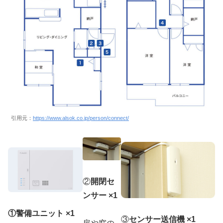
引用元：
https://www.alsok.co.jp/person/connect/
②
開閉セ
ンサー ×1
①警備ユニット ×1
③
センサー送信機 ×1