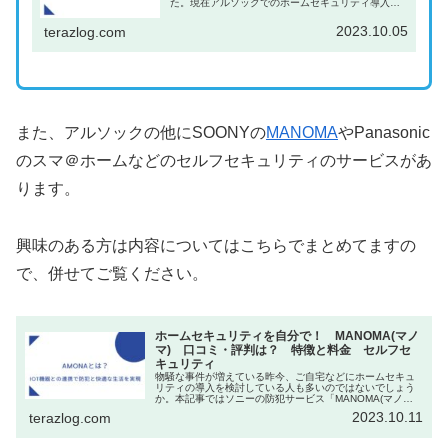
た。現在アルソックでのホームセキュリティ導入を
ご検討の方、セコムなどの他社との比較検討の方の
ご参考になれば幸いです。＼資料請求はこちら／
2023.10.05
terazlog.com
ALSOK（ア...
また、アルソックの他にSOONYの
MANOMA
やPanasonic
のスマ＠ホームなどのセルフセキュリティのサービスがあ
ります。
興味のある方は内容についてはこちらでまとめてますの
で、併せてご覧ください。
ホームセキュリティを自分で！ MANOMA(マノ
マ) 口コミ・評判は？ 特徴と料金 セルフセ
キュリティ
物騒な事件が増えている昨今、ご自宅などにホームセキュ
リティの導入を検討している人も多いのではないでしょう
か。本記事ではソニーの防犯サービス「MANOMA(マノ
マ)」に関して、評判や口コミ、料金など、特徴やメリット
2023.10.11
terazlog.com
についてご紹介します。お試し...