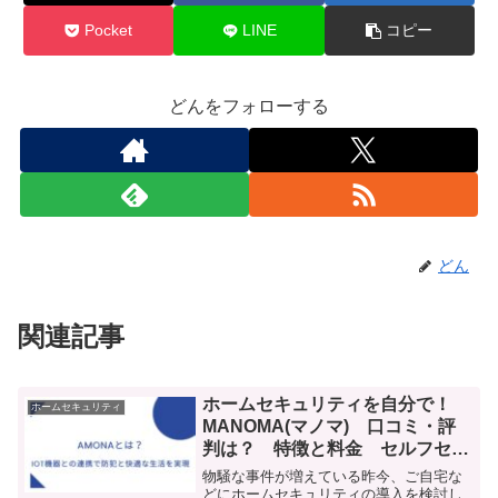
Pocket
LINE
コピー
どんをフォローする
どん
関連記事
ホームセキュリティを自分で！
ホームセキュリティ
MANOMA(マノマ) 口コミ・評
判は？ 特徴と料金 セルフセキ
ュリティ
物騒な事件が増えている昨今、ご自宅な
どにホームセキュリティの導入を検討し