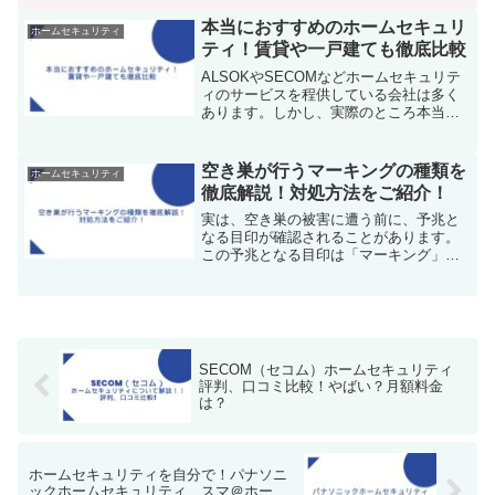
たり、ちょっとの外出で鍵をかけない人
そんか方は要注意です！今回は玄関のド
本当におすすめのホームセキュリ
ホームセキュリティ
アの鍵の閉め忘れや防ぐた...
ティ！賃貸や一戸建ても徹底比較
ALSOKやSECOMなどホームセキュリテ
ィのサービスを程供している会社は多く
あります。しかし、実際のところ本当に
おすすめはどこなのか？今回は料金に絞
って比較してみたいと思います！どこに
しうよか悩んでいる人方はぜひ参考にし
空き巣が行うマーキングの種類を
ホームセキュリティ
てください！ホーム...
徹底解説！対処方法をご紹介！
実は、空き巣の被害に遭う前に、予兆と
なる目印が確認されることがあります。
この予兆となる目印は「マーキング」と
呼ばれ、普段から意識しておくことが必
要です。 今回は、空き巣犯が用いるマー
キングと空き巣に狙われたときの対処法
を紹介します。なぜマー...
SECOM（セコム）ホームセキュリティ
評判、口コミ比較！やばい？月額料金
は？
ホームセキュリティを自分で！パナソニ
ックホームセキュリティ スマ＠ホー