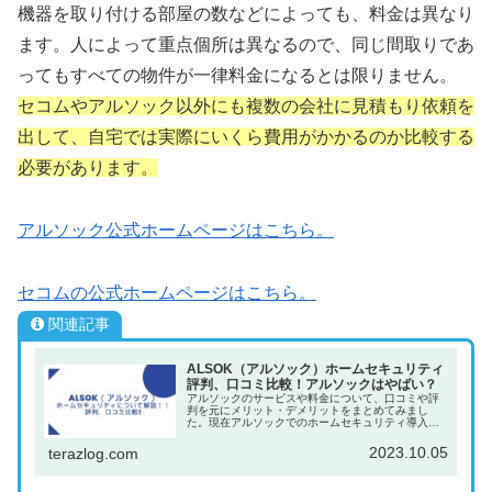
機器を取り付ける部屋の数などによっても、料金は異なり
ます。人によって重点個所は異なるので、同じ間取りであ
ってもすべての物件が一律料金になるとは限りません。
セコムやアルソック以外にも複数の会社に見積もり依頼を
出して、自宅では実際にいくら費用がかかるのか比較する
必要があります。
アルソック公式ホームページはこちら。
セコムの公式ホームページはこちら。
関連記事
ALSOK（アルソック）ホームセキュリティ
評判、口コミ比較！アルソックはやばい？
アルソックのサービスや料金について、口コミや評
判を元にメリット・デメリットをまとめてみまし
た。現在アルソックでのホームセキュリティ導入を
ご検討の方、セコムなどの他社との比較検討の方の
ご参考になれば幸いです。＼資料請求はこちら／
2023.10.05
terazlog.com
ALSOK（ア...